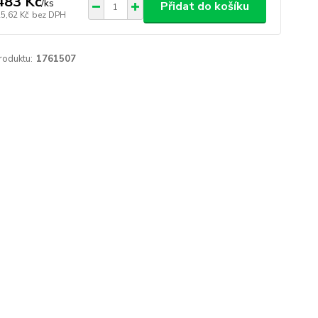
483 Kč
/
ks
Přidat do košíku
25,62 Kč
bez DPH
roduktu:
1761507