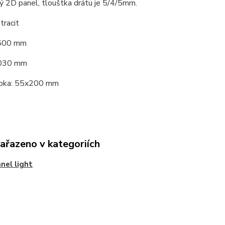
ý 2D panel, tlouštka drátu je 5/4/5mm.
tracit
2500 mm
2030 mm
 oka: 55x200 mm
zařazeno v kategoriích
nel light