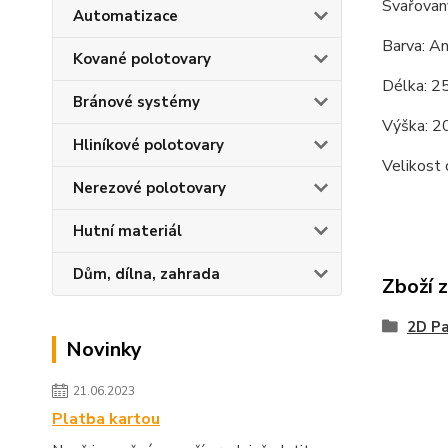
Svařovan
Automatizace
Barva: An
Kované polotovary
Délka: 
Bránové systémy
Výška: 
Hliníkové polotovary
Velikost
Nerezové polotovary
Hutní materiál
Dům, dílna, zahrada
Zboží 
2D Pa
Novinky
21.06.2023
Platba kartou