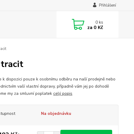
Přihlášení
0
ks
za
0 Kč
acit
tracit
je k dispozici pouze k osobnímu odběru na naší prodejně nebo
ednictvím vaší vlastní dopravy, případně vám jej po dohodě
me my za smluvní poplatek
celý popis
tupnost
Na objednávku