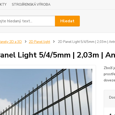
KTY
STROJÍRENSKÁ VÝROBA
Hledat
anely 2D a 3D
2D Panel light
2D Panel Light 5/4/5mm | 2,03m | Antr
anel Light 5/4/5mm | 2,03m | An
Zboží 
prostř
doveze
Dos