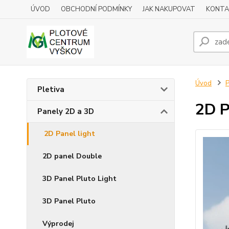
ÚVOD
OBCHODNÍ PODMÍNKY
JAK NAKUPOVAT
KONTA
Úvod
P
Pletiva
2D P
Panely 2D a 3D
2D Panel light
2D panel Double
3D Panel Pluto Light
3D Panel Pluto
Výprodej