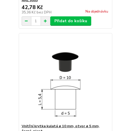
RAL 9005
42,78 Kč
Na objednávku
35,36 Kč
bez DPH
Přidat do košíku
Vnitřní krytka kulatá ø 10 mm, otvor ø 5 mm,
černá, plast