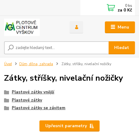
0
ks
za
0 Kč
Menu
Hledat
Úvod
Dům, dílna, zahrada
Zátky, stříšky, nivelační nožičky
Zátky, stříšky, nivelační nožičky
Plastové zátky vnější
Plastové zátky
Plastové zátky se závitem
Upřesnit parametry