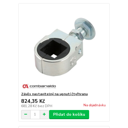
Závěs nastavitelný na upnutí čtyřhranu
824,35 Kč
Na objednávku
681,28 Kč
bez DPH
Přidat do košíku