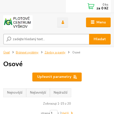
0
ks
za
0 Kč
Menu
Hledat
Úvod
Bránové systémy
Závěsy a panty
Osové
Osové
Upřesnit parametry
Nejnovější
Nejlevnější
Nejdražší
Zobrazuji 1-15 z 20
strana
z 2
další