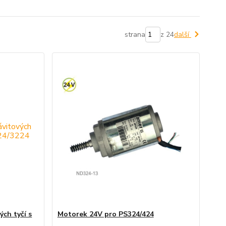
strana
z 24
další
ch tyčí s
Motorek 24V pro PS324/424