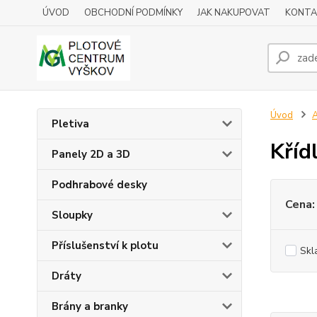
ÚVOD
OBCHODNÍ PODMÍNKY
JAK NAKUPOVAT
KONTA
Úvod
A
Pletiva
Kříd
Panely 2D a 3D
Podhrabové desky
Cena:
Sloupky
Příslušenství k plotu
Skl
Dráty
Brány a branky