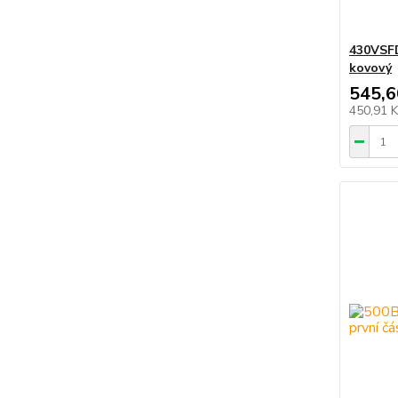
430VSF
kovový
545,6
450,91 