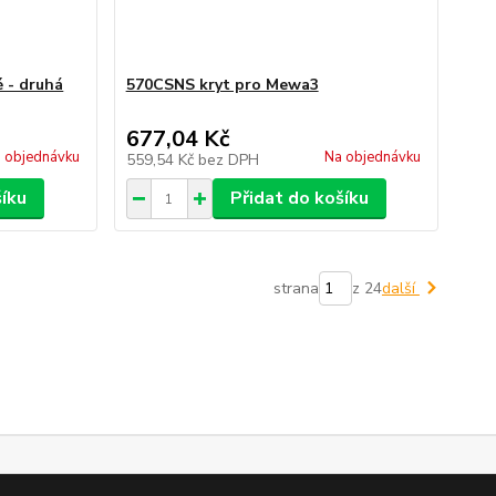
 - druhá
570CSNS kryt pro Mewa3
677,04 Kč
 objednávku
Na objednávku
559,54 Kč
bez DPH
šíku
Přidat do košíku
strana
z 24
další