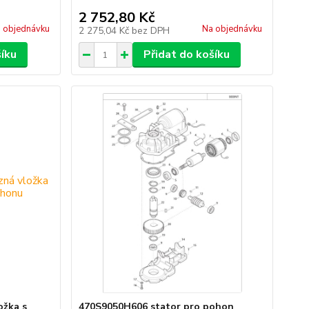
2 752,80 Kč
 objednávku
Na objednávku
2 275,04 Kč
bez DPH
šíku
Přidat do košíku
ožka s
470S9050H606 stator pro pohon