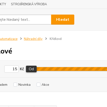
KTY
STROJÍRENSKÁ VÝROBA
Hledat
utomatizace
Náhradní díly
Křídlové
lové
Kč
Od
adem
Novinka
Akce