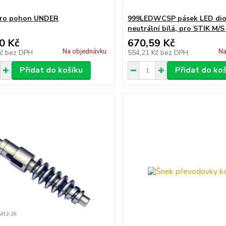
pro pohon UNDER
999LEDWCSP pásek LED dio
neutrální bílá, pro STIK M/S
0 Kč
670,59 Kč
Na objednávku
Na
Kč
bez DPH
554,21 Kč
bez DPH
Přidat do košíku
Přidat do ko