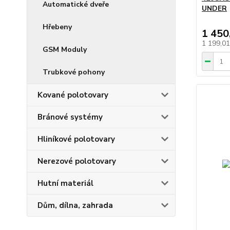
Automatické dveře
UNDER
Hřebeny
1 450
1 199,0
GSM Moduly
Trubkové pohony
Kované polotovary
Bránové systémy
Hliníkové polotovary
Nerezové polotovary
Hutní materiál
Dům, dílna, zahrada