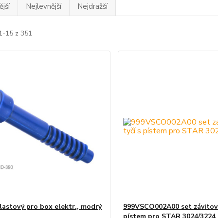
jší
Nejlevnější
Nejdražší
1-15 z 351
lastový pro box elektr., modrý
999VSCO002A00 set závitový
pístem pro STAR 3024/3224