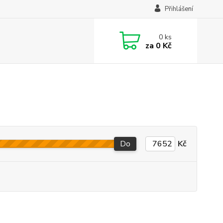
Přihlášení
0
ks
za
0 Kč
Do
Kč