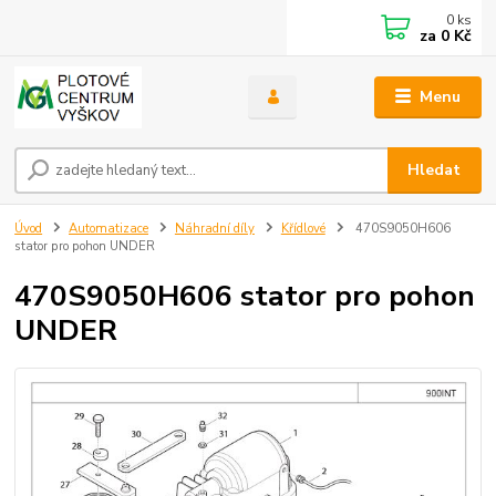
0
ks
za
0 Kč
Menu
Hledat
Úvod
Automatizace
Náhradní díly
Křídlové
470S9050H606
stator pro pohon UNDER
470S9050H606 stator pro pohon
UNDER