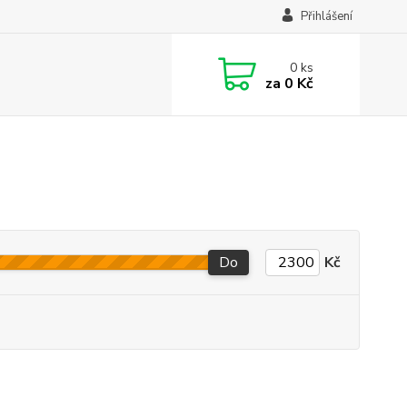
Přihlášení
0
ks
za
0 Kč
Do
Kč