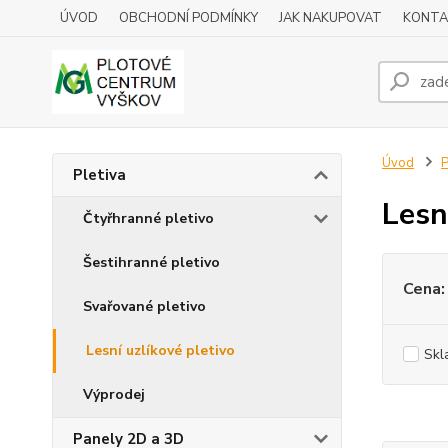
ÚVOD
OBCHODNÍ PODMÍNKY
JAK NAKUPOVAT
KONTA
Úvod
P
Pletiva
Lesn
Čtyřhranné pletivo
Šestihranné pletivo
Cena:
Svařované pletivo
Lesní uzlíkové pletivo
Skl
Výprodej
Panely 2D a 3D