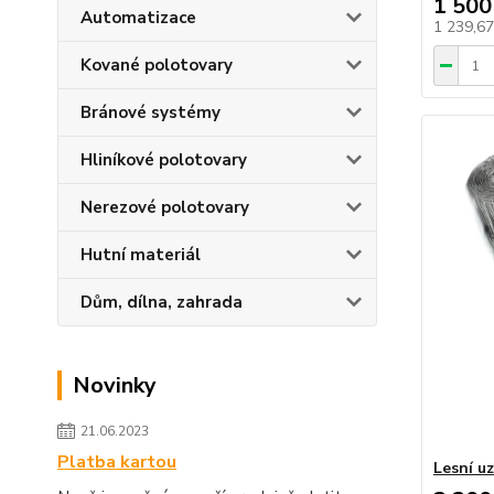
1 500
Automatizace
1 239,6
Kované polotovary
Bránové systémy
Hliníkové polotovary
Nerezové polotovary
Hutní materiál
Dům, dílna, zahrada
Novinky
21.06.2023
Platba kartou
Lesní uz