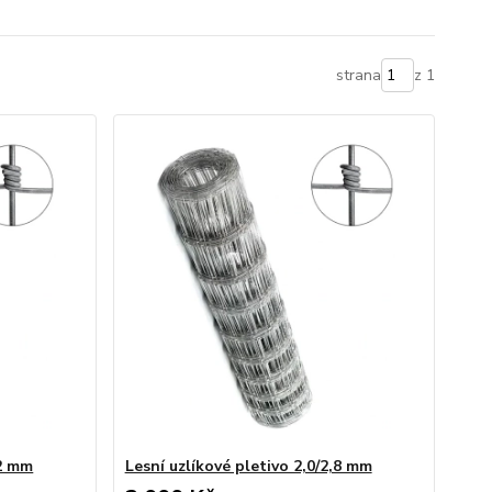
strana
z 1
,2 mm
Lesní uzlíkové pletivo 2,0/2,8 mm