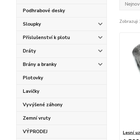
Nejnově
Podhrabové desky
Zobrazuji 
Sloupky
Příslušenství k plotu
Dráty
Brány a branky
Plotovky
Lavičky
Vyvýšené záhony
Zemní vruty
VÝPRODEJ
Lesní uz