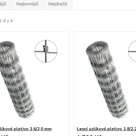
jší
Nejlevnější
Nejdražší
1-4 z 4
líkové pletivo 1,6/2,0 mm
Lesní uzlíkové pletivo 1,8/2