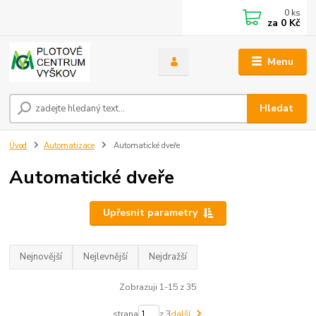
0
ks
za
0 Kč
Menu
Hledat
Úvod
Automatizace
Automatické dveře
Automatické dveře
Upřesnit parametry
Nejnovější
Nejlevnější
Nejdražší
Zobrazuji 1-15 z 35
strana
z 3
další