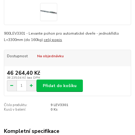
900LEV3301 - Levante pohon pro automatické dveře - jednokřídlo
L=3300mm (do 160kg)
celý popis
Dostupnost
Na objednávku
46 264,40 Kč
38 235,04 Kč
bez DPH
Přidat do košíku
Číslo produktu:
9 LEV3301
Kusů v balení:
0 Ks
Kompletní specifikace