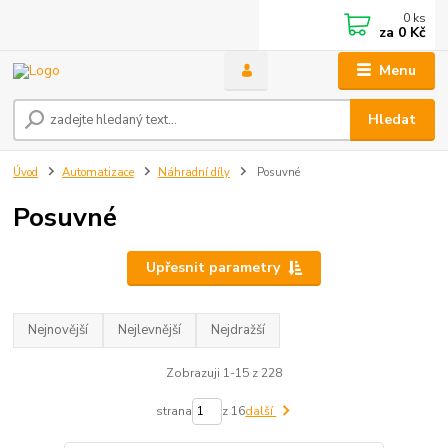
0
ks
za
0 Kč
Menu
Hledat
Úvod
Automatizace
Náhradní díly
Posuvné
Posuvné
Upřesnit parametry
Nejnovější
Nejlevnější
Nejdražší
Zobrazuji 1-15 z 228
strana
z 16
další