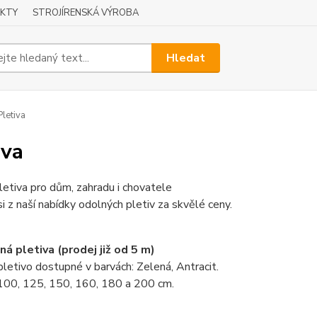
KTY
STROJÍRENSKÁ VÝROBA
Hledat
letiva
iva
pletiva pro dům, zahradu i chovatele
i z naší nabídky odolných pletiv za skvělé ceny.
ná pletiva (prodej již od 5 m)
pletivo dostupné v barvách: Zelená, Antracit.
 100, 125, 150, 160, 180 a 200 cm.