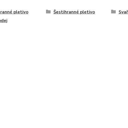
ranné pletivo
Šestihranné pletivo
Svař
odej