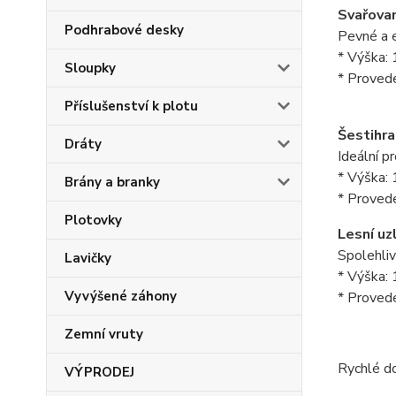
Svařovan
Podhrabové desky
Pevné a e
* Výška:
Sloupky
* Provede
Příslušenství k plotu
Šestihran
Dráty
Ideální p
* Výška:
Brány a branky
* Provede
Plotovky
Lesní uz
Spolehliv
Lavičky
* Výška:
Vyvýšené záhony
* Provede
Zemní vruty
Rychlé do
VÝPRODEJ