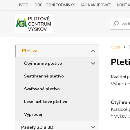
ÚVOD
OBCHODNÍ PODMÍNKY
JAK NAKUPOVAT
KONTA
Úvod
P
Pletiva
Plet
Čtyřhranné pletivo
Šestihranné pletivo
Kvalitní 
Vyberte s
Svařované pletivo
Lesní uzlíkové pletivo
Čtyřhran
Klasické 
Výprodej
* Výšky:
Panely 2D a 3D