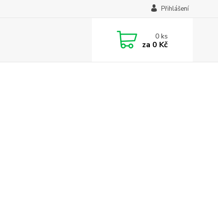
Přihlášení
0
ks
za
0 Kč