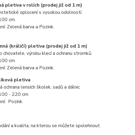
á pletiva v rolích (prodej již od 1 m)
stetické oplocení s vysokou odolností.
 100 cm.
ní: Zelená barva a Pozink.
ná (králičí) pletiva (prodej již od 1 m)
ro chovatele, výrobu klecí a ochranu stromků.
 100 cm.
ní: Zelená barva a Pozink.
líková pletiva
á ochrana lensích školek, sadů a dálnic
 100 - 220 cm.
ní: Pozink.
dání a kvalita, na kterou se můžete spolehnout.