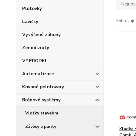
Nejnově
Plotovky
Zobrazuji 
Lavičky
Vyvýšené záhony
Zemní vruty
VÝPRODEJ
Automatizace
Kované polotovary
Bránové systémy
Vložky stavební
Závěsy a panty
Kladka 
Combi A