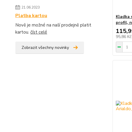
21.06.2023
Platba kartou
Kladka 
profil,
Nově je možné na naší prodejně platit
115,9
kartou.
číst celé
95,86 K
Zobrazit všechny novinky