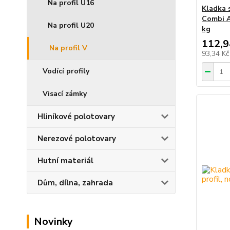
Na profil U16
Kladka 
Combi A
Na profil U20
kg
112,9
Na profil V
93,34 K
Vodící profily
Visací zámky
Hliníkové polotovary
Nerezové polotovary
Hutní materiál
Dům, dílna, zahrada
Novinky