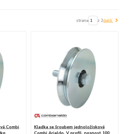
strana
z 2
další
ová Combi
Kladka se šroubem jednoložisková
0kg
Combi Arialdo, V profil, nosnost 100