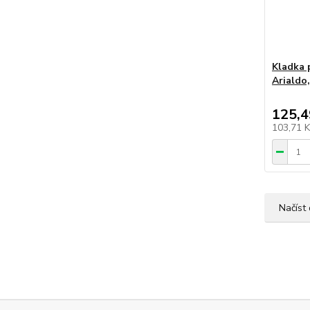
Kladka 
Arialdo,
125,4
103,71 
Načíst 