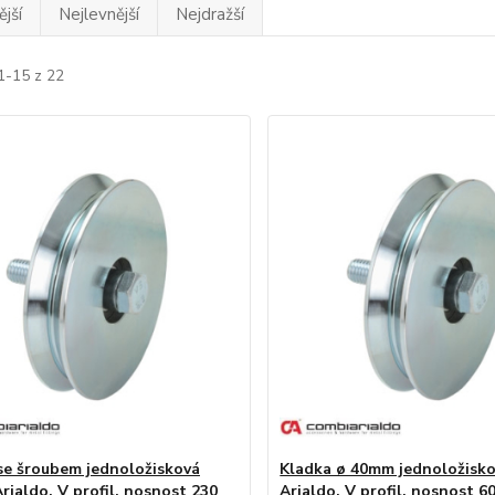
jší
Nejlevnější
Nejdražší
1-15 z 22
se šroubem jednoložisková
Kladka ø 40mm jednoložisk
rialdo, V profil, nosnost 230
Arialdo, V profil, nosnost 6