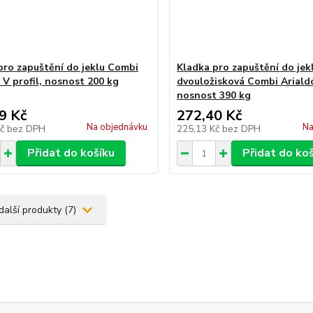
pro zapuštění do jeklu Combi
Kladka pro zapuštění do jek
 V profil, nosnost 200 kg
dvouložisková Combi Arialdo,
nosnost 390 kg
9 Kč
272,40 Kč
Na objednávku
Na
Kč
bez DPH
225,13 Kč
bez DPH
Přidat do košíku
Přidat do ko
další produkty (7)