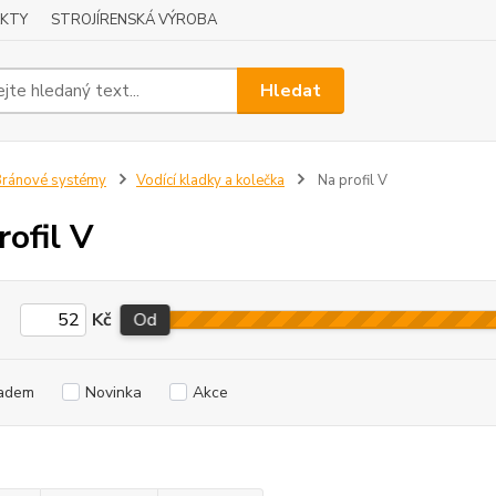
KTY
STROJÍRENSKÁ VÝROBA
Hledat
ránové systémy
Vodící kladky a kolečka
Na profil V
rofil V
Kč
Od
adem
Novinka
Akce