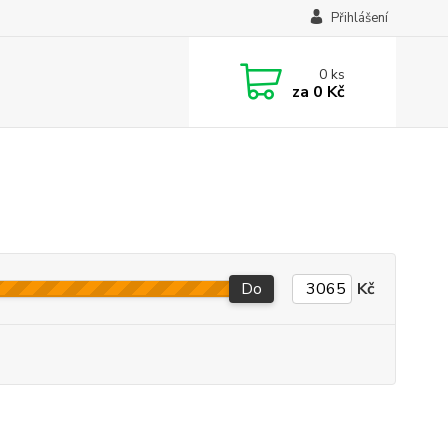
Přihlášení
0
ks
za
0 Kč
Do
Kč