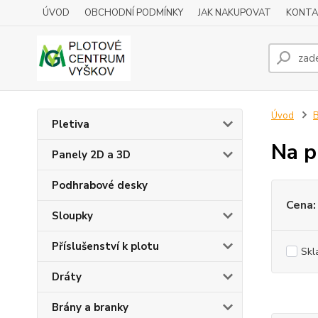
ÚVOD
OBCHODNÍ PODMÍNKY
JAK NAKUPOVAT
KONTA
Úvod
B
Pletiva
Na p
Panely 2D a 3D
Podhrabové desky
Cena:
Sloupky
Příslušenství k plotu
Skl
Dráty
Brány a branky