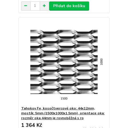
Přidat do košíku
Tahokov Fe, kosočtvercové oko: 44x12mm,
mostík: 5mm (1500x1000x1.5mm), orientace oka:
rozměr oka 44mm je rovnoběžná s ro
1 364 Kč