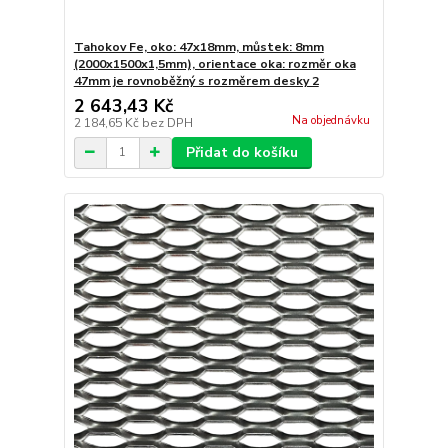
Tahokov Fe, oko: 47x18mm, můstek: 8mm
(2000x1500x1,5mm), orientace oka: rozměr oka
47mm je rovnoběžný s rozměrem desky 2
2 643,43 Kč
Na objednávku
2 184,65 Kč
bez DPH
Přidat do košíku