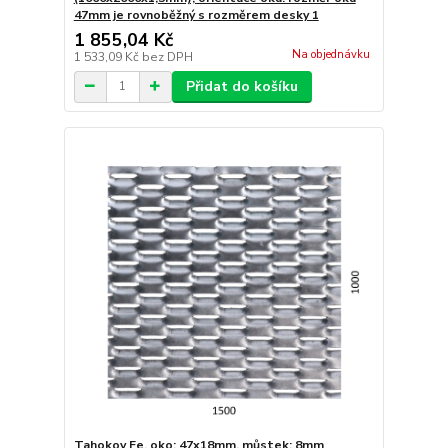
47mm je rovnoběžný s rozměrem desky 1
1 855,04 Kč
Na objednávku
1 533,09 Kč
bez DPH
Přidat do košíku
Tahokov Fe, oko: 47x18mm, můstek: 8mm