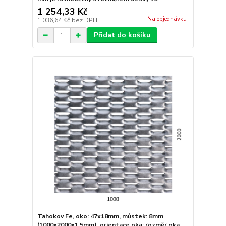
1 254,33 Kč
Na objednávku
1 036,64 Kč
bez DPH
Přidat do košíku
Tahokov Fe, oko: 47x18mm, můstek: 8mm
(1000x2000x1,5mm), orientace oka: rozměr oka