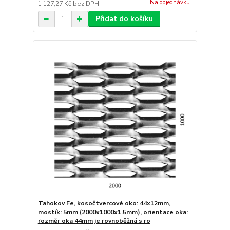
Na objednávku
1 127,27 Kč
bez DPH
Přidat do košíku
Tahokov Fe, kosočtvercové oko: 44x12mm,
mostík: 5mm (2000x1000x1.5mm), orientace oka:
rozměr oka 44mm je rovnoběžná s ro