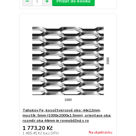
Přidat do košíku
Tahokov Fe, kosočtvercové oko: 44x12mm,
mostík: 5mm (1000x2000x1.5mm), orientace oka:
rozměr oka 44mm je rovnoběžná s ro
1 773,20 Kč
Na objednávku
1 465,45 Kč
bez DPH