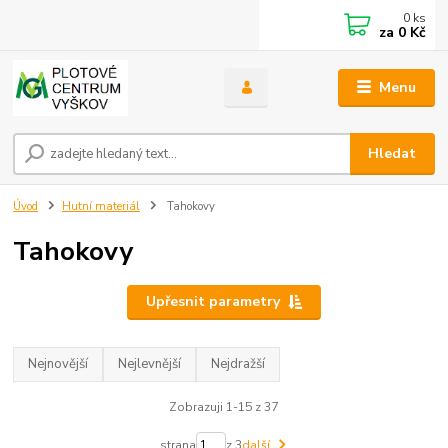
0
ks
za
0 Kč
Menu
Hledat
Úvod
Hutní materiál
Tahokovy
Tahokovy
Upřesnit parametry
Nejnovější
Nejlevnější
Nejdražší
Zobrazuji 1-15 z 37
strana
z 3
další