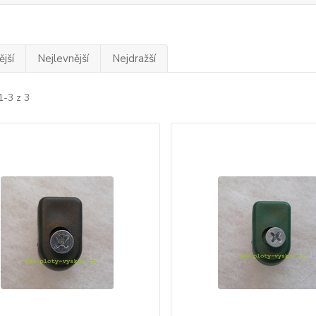
jší
Nejlevnější
Nejdražší
1-3 z 3