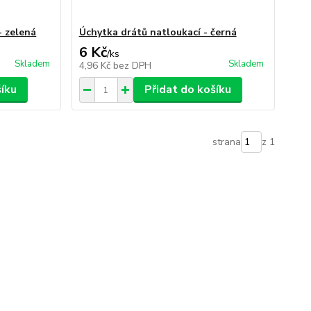
- zelená
Úchytka drátů natloukací - černá
6 Kč
/
ks
Skladem
Skladem
4,96 Kč
bez DPH
šíku
Přidat do košíku
strana
z 1