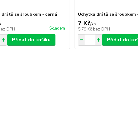
 drátů se šroubkem - černá
Úchytka drátů se šroubkem 
7 Kč
s
/
ks
Skladem
bez DPH
5,79 Kč
bez DPH
Přidat do košíku
Přidat do ko