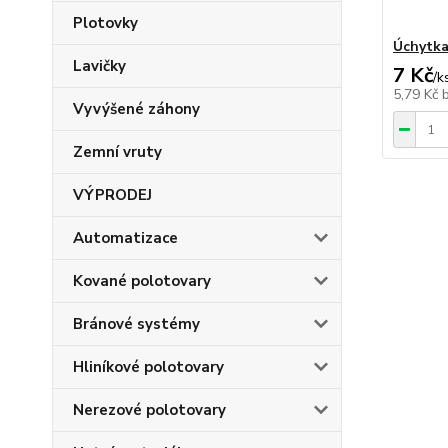
Plotovky
Úchytka
Lavičky
7 Kč
/
k
5,79 Kč
Vyvýšené záhony
Zemní vruty
VÝPRODEJ
Automatizace
Kované polotovary
Bránové systémy
Hliníkové polotovary
Nerezové polotovary