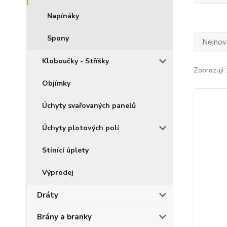
Napínáky
Spony
Nejnově
Kloboučky - Stříšky
Zobrazuji 
Objímky
Úchyty svařovaných panelů
Úchyty plotových polí
Stínící úplety
Výprodej
Dráty
Brány a branky