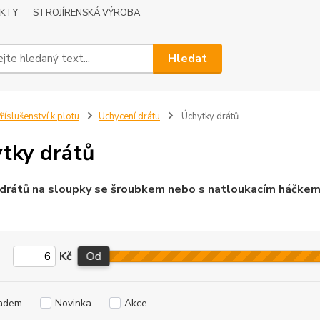
KTY
STROJÍRENSKÁ VÝROBA
Hledat
říslušenství k plotu
Uchycení drátu
Úchytky drátů
tky drátů
drátů na sloupky se šroubkem nebo s natloukacím háčkem . Z
Kč
Od
adem
Novinka
Akce