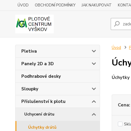
ÚVOD
OBCHODNÍ PODMÍNKY
JAK NAKUPOVAT
KONTA
Úvod
P
Pletiva
Úchy
Panely 2D a 3D
Podhrabové desky
Úchytky 
Sloupky
Příslušenství k plotu
Cena:
Uchycení drátu
Skl
Úchytky drátů