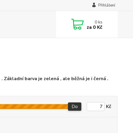
Přihlášení
0
ks
za
0 Kč
ákladní barva je zelená , ale běžná je i černá .
Do
Kč