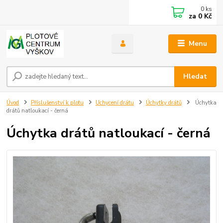
0
ks
za
0 Kč
Menu
Hledat
Úvod
Příslušenství k plotu
Uchycení drátu
Úchytky drátů
Úchytka
drátů natloukací - černá
Úchytka drátů natloukací - černá