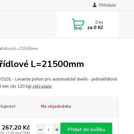
Přihlášení
0
ks
za
0 Kč
nokřídlové L=21500mm
okřídlové L=21500mm
2101 - Levante pohon pro automatické dveře - jednokřídlové
 mm (do 120 kg)
celý popis
tupnost
Na objednávku
 267,20 Kč
Přidat do košíku
105,12 Kč
bez DPH