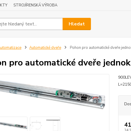
KTY
STROJÍRENSKÁ VÝROBA
Hledat
utomatizace
Automatické dveře
Pohon pro automatické dveře jed
n pro automatické dveře jedn
900LEV
L=2150
Dos
41
34 