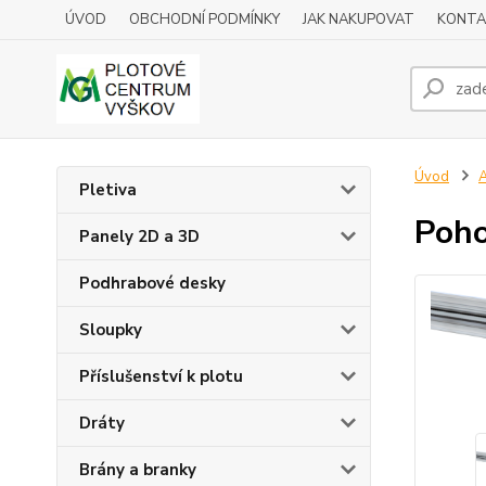
ÚVOD
OBCHODNÍ PODMÍNKY
JAK NAKUPOVAT
KONTA
Úvod
A
Pletiva
Poho
Panely 2D a 3D
Podhrabové desky
Sloupky
Příslušenství k plotu
Dráty
Brány a branky