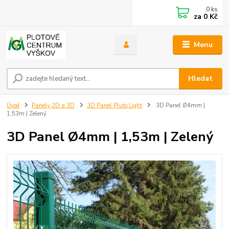
0
ks
za
0 Kč
Menu
Hledat
Úvod
Panely 2D a 3D
3D Panel Pluto Light
3D Panel Ø4mm |
1,53m | Zelený
3D Panel Ø4mm | 1,53m | Zelený