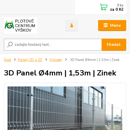
0
ks
za
0 Kč
Menu
Hledat
Úvod
Panely 2D a 3D
Výprodej
3D Panel Ø4mm | 1,53m | Zinek
3D Panel Ø4mm | 1,53m | Zinek