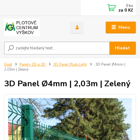
0
ks
za
0 Kč
Menu
Hledat
Úvod
Panely 2D a 3D
3D Panel Pluto Light
3D Panel Ø4mm |
2,03m | Zelený
3D Panel Ø4mm | 2,03m | Zelený