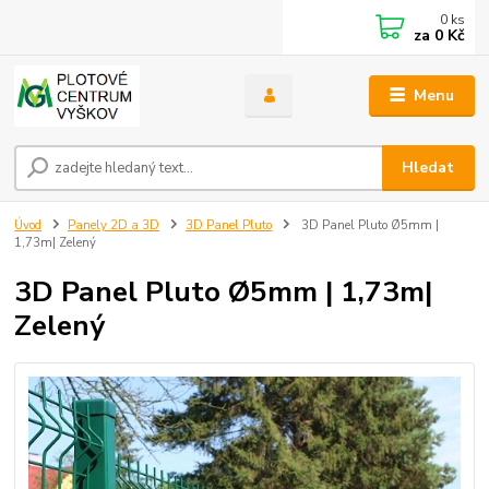
0
ks
za
0 Kč
Menu
Hledat
Úvod
Panely 2D a 3D
3D Panel Pluto
3D Panel Pluto Ø5mm |
1,73m| Zelený
3D Panel Pluto Ø5mm | 1,73m|
Zelený