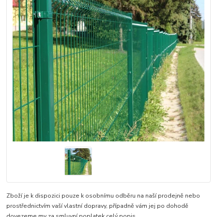
Zboží je k dispozici pouze k osobnímu odběru na naší prodejně nebo
prostřednictvím vaší vlastní dopravy, případně vám jej po dohodě
dovezeme my za smluvní poplatek
celý popis