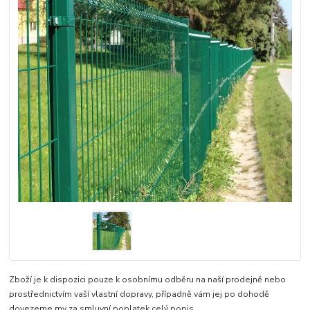
Zboží je k dispozici pouze k osobnímu odběru na naší prodejně nebo
prostřednictvím vaší vlastní dopravy, případně vám jej po dohodě
dovezeme my za smluvní poplatek
celý popis