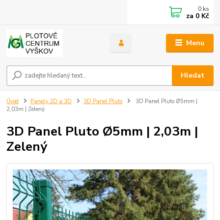
0
ks
za
0 Kč
Menu
Hledat
Úvod
Panely 2D a 3D
3D Panel Pluto
3D Panel Pluto Ø5mm |
2,03m | Zelený
3D Panel Pluto Ø5mm | 2,03m |
Zelený