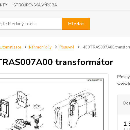
KTY
STROJÍRENSKÁ VÝROBA
Hledat
utomatizace
Náhradní díly
Posuvné
460TRAS007A00 transfor
TRAS007A00 transformátor
Přesný
www.ko
Dos
1 
1 1