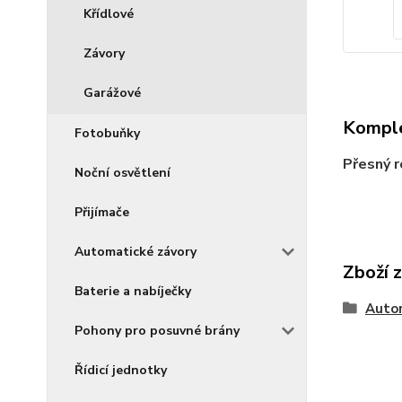
Křídlové
Závory
Garážové
Komple
Fotobuňky
Přesný r
Noční osvětlení
Přijímače
Automatické závory
Zboží 
Baterie a nabíječky
Auto
Pohony pro posuvné brány
Řídicí jednotky