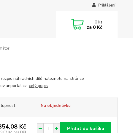
Přihlášení
0
ks
za
0 Kč
mátor
 rozpis náhradních dílů naleznete na stránce
vianportal.cz.
celý popis
tupnost
Na objednávku
354,08 Kč
Přidat do košíku
19,07 Kč
bez DPH