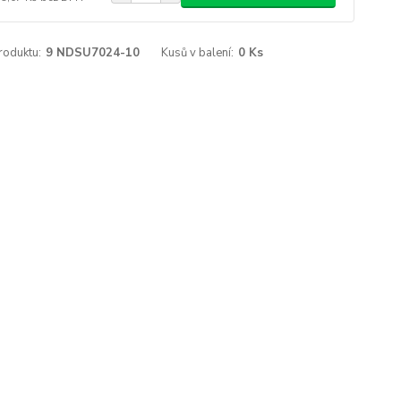
roduktu:
9 NDSU7024-10
Kusů v balení:
0 Ks