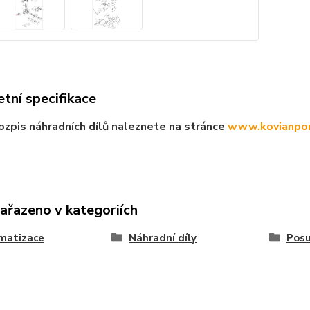
tní specifikace
ozpis náhradních dílů naleznete na stránce
www.kovianpor
zařazeno v kategoriích
matizace
Náhradní díly
Pos