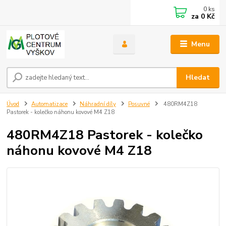
0
ks
za
0 Kč
Menu
Hledat
Úvod
Automatizace
Náhradní díly
Posuvné
480RM4Z18
Pastorek - kolečko náhonu kovové M4 Z18
480RM4Z18 Pastorek - kolečko
náhonu kovové M4 Z18