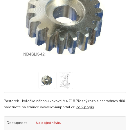
Pastorek - kolečko náhonu kovové M4 Z18 Přesný rozpis náhradních dílů
naleznete na stránce www.kovianportal.cz.
celý popis
Dostupnost
Na objednávku