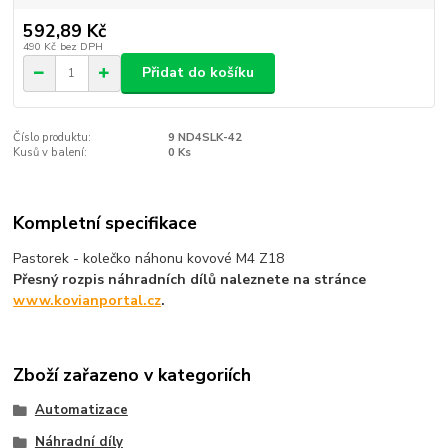
592,89 Kč
490 Kč
bez DPH
Přidat do košíku
Číslo produktu:
9 ND4SLK-42
Kusů v balení:
0 Ks
Kompletní specifikace
Pastorek - kolečko náhonu kovové M4 Z18
Přesný rozpis náhradních dílů naleznete na stránce
www.kovianportal.cz
.
Zboží zařazeno v kategoriích
Automatizace
Náhradní díly