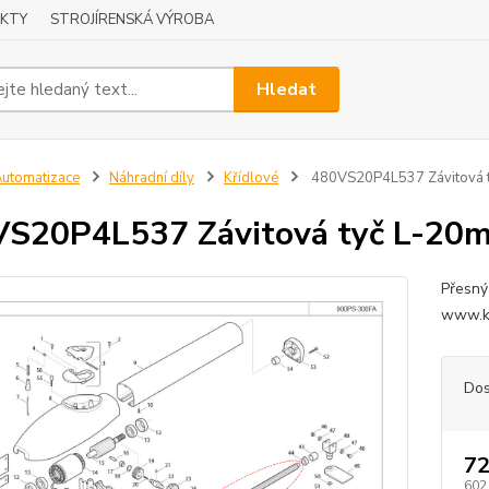
KTY
STROJÍRENSKÁ VÝROBA
Hledat
utomatizace
Náhradní díly
Křídlové
480VS20P4L537 Závitová 
S20P4L537 Závitová tyč L-20
Přesný
www.ko
Dos
72
602