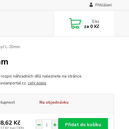
Přihlášení
0
ks
za
0 Kč
tyč L-20mm
mm
 rozpis náhradních dílů naleznete na stránce
vianportal.cz.
celý popis
tupnost
Na objednávku
8,62 Kč
Přidat do košíku
,17 Kč
bez DPH