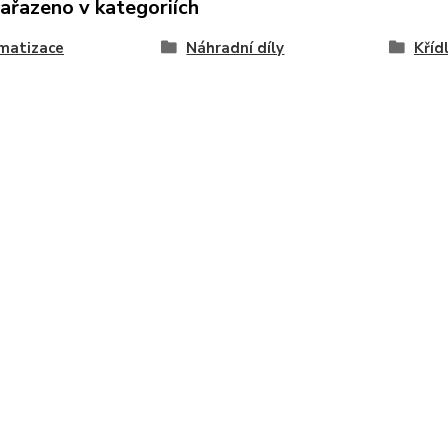
zařazeno v kategoriích
matizace
Náhradní díly
Kříd