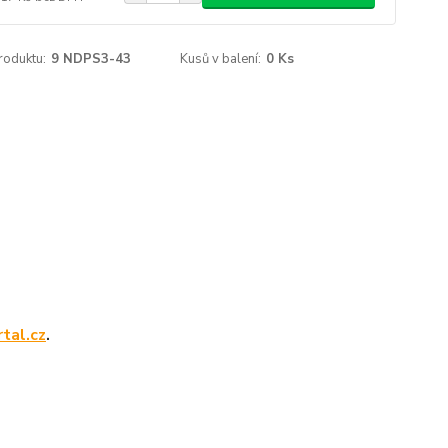
roduktu:
9 NDPS3-43
Kusů v balení:
0 Ks
tal.cz
.