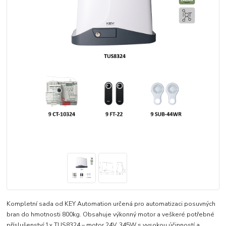
Kompletní sada od KEY Automation určená pro automatizaci posuvných
bran do hmotnosti 800kg. Obsahuje výkonný motor a veškeré potřebné
příslušenství:1× TUS8324 – motor 24V, 345W s vysokou účinností a