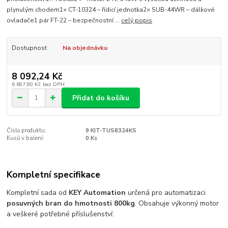
plynulým chodem1× CT-10324 – řídicí jednotka2× SUB-44WR – dálkové
ovladače1 pár FT-22 – bezpečnostní ...
celý popis
Dostupnost
Na objednávku
8 092,24 Kč
6 687,80 Kč
bez DPH
Přidat do košíku
Číslo produktu:
9 KIT-TUS8324KS
Kusů v balení:
0 Ks
Kompletní specifikace
Kompletní sada od
KEY Automation
určená pro automatizaci
posuvných bran do hmotnosti 800kg
. Obsahuje výkonný motor
a veškeré potřebné příslušenství: