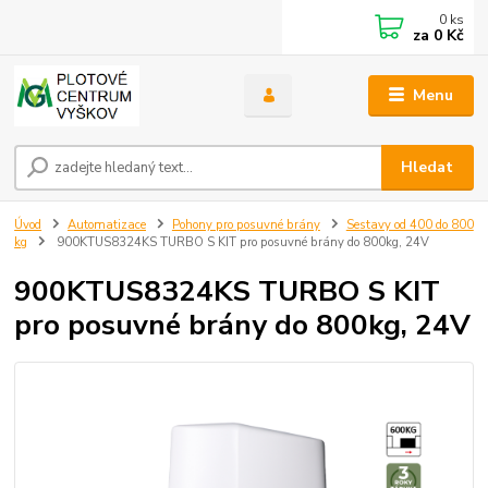
0
ks
za
0 Kč
Menu
Hledat
Úvod
Automatizace
Pohony pro posuvné brány
Sestavy od 400 do 800
kg
900KTUS8324KS TURBO S KIT pro posuvné brány do 800kg, 24V
900KTUS8324KS TURBO S KIT
pro posuvné brány do 800kg, 24V