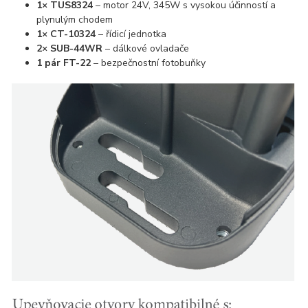
1× TUS8324
– motor 24V, 345W s vysokou účinností a
plynulým chodem
1× CT-10324
– řídicí jednotka
2× SUB-44WR
– dálkové ovladače
1 pár FT-22
– bezpečnostní fotobuňky