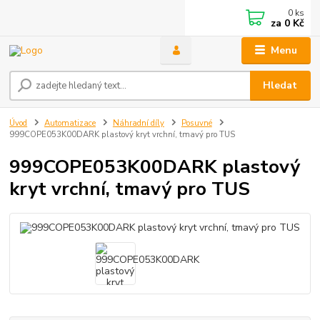
0
ks
za
0 Kč
Menu
Hledat
Úvod
Automatizace
Náhradní díly
Posuvné
999COPE053K00DARK plastový kryt vrchní, tmavý pro TUS
999COPE053K00DARK plastový
kryt vrchní, tmavý pro TUS