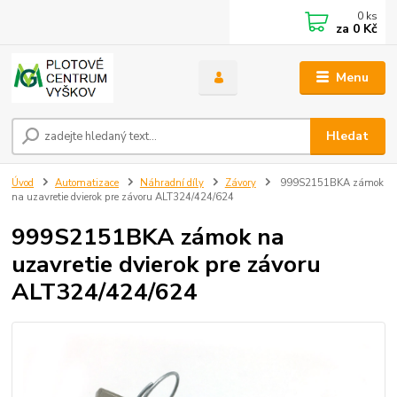
0
ks
za
0 Kč
Menu
Hledat
Úvod
Automatizace
Náhradní díly
Závory
999S2151BKA zámok
na uzavretie dvierok pre závoru ALT324/424/624
999S2151BKA zámok na
uzavretie dvierok pre závoru
ALT324/424/624