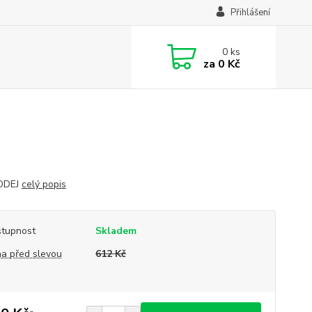
Přihlášení
0
ks
za
0 Kč
ODEJ
celý popis
tupnost
Skladem
a před slevou
612 Kč