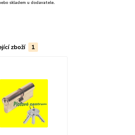
ebo skladem u dodavatele.
jící zboží
1