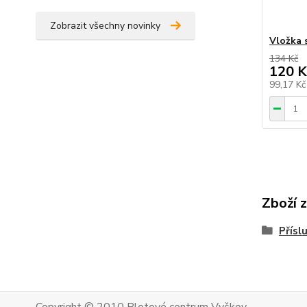
Zobrazit všechny novinky
Vložka 
134 Kč
120 K
99,17 K
Zboží 
Přísl