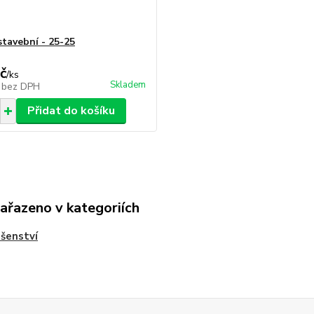
stavební - 25-25
č
/
ks
Skladem
č
bez DPH
Přidat do košíku
zařazeno v kategoriích
ušenství