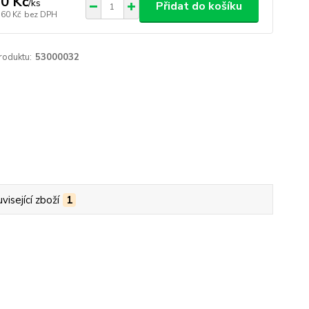
0 Kč
/
ks
Přidat do košíku
,60 Kč
bez DPH
roduktu:
53000032
visející zboží
1