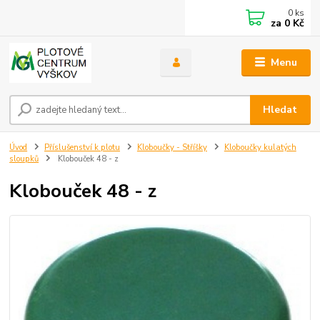
0
ks
za
0 Kč
Menu
Hledat
Úvod
Příslušenství k plotu
Kloboučky - Stříšky
Kloboučky kulatých
sloupků
Klobouček 48 - z
Klobouček 48 - z