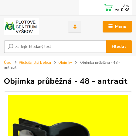
0
ks
za
0 Kč
Menu
Hledat
Úvod
Příslušenství k plotu
Objímky
Objímka průběžná - 48 -
antracit
Objímka průběžná - 48 - antracit