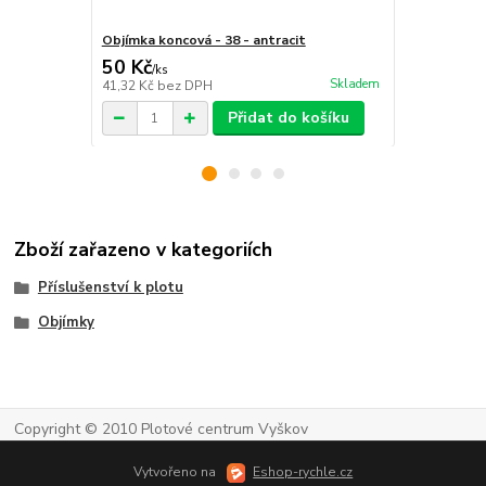
Objímka koncová - 38 - antracit
Objímka konc
50 Kč
50 Kč
/
ks
/
ks
Skladem
41,32 Kč
bez DPH
41,32 Kč
bez
Přidat do košíku
Zboží zařazeno v kategoriích
Příslušenství k plotu
Objímky
Copyright © 2010 Plotové centrum Vyškov
Vytvořeno na
Eshop-rychle.cz