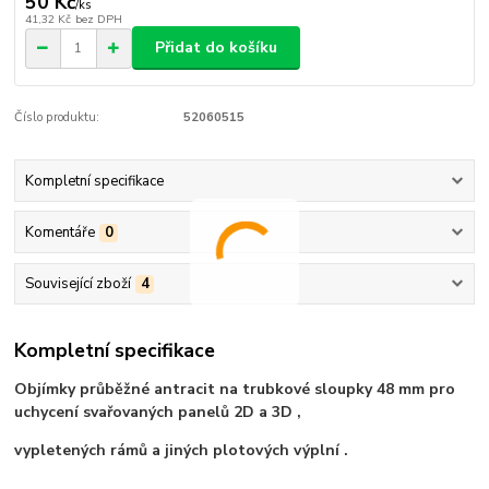
50 Kč
/
ks
41,32 Kč
bez DPH
Přidat do košíku
Číslo produktu:
52060515
Kompletní specifikace
Komentáře
0
Související zboží
4
Kompletní specifikace
Objímky průběžné antracit na trubkové sloupky 48 mm pro
uchycení svařovaných panelů 2D a 3D ,
vypletených rámů a jiných plotových výplní .