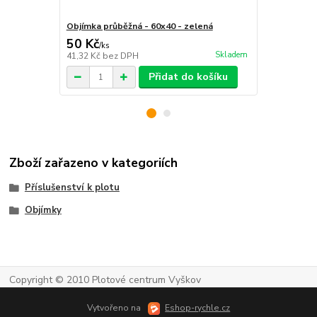
Objímka průběžná - 60x40 - zelená
Objímka kon
50 Kč
50 Kč
/
ks
/
ks
Skladem
41,32 Kč
bez DPH
41,32 Kč
bez
Přidat do košíku
Zboží zařazeno v kategoriích
Příslušenství k plotu
Objímky
Copyright © 2010 Plotové centrum Vyškov
Vytvořeno na
Eshop-rychle.cz