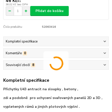
46 Kč
/
ks
38,02 Kč
bez DPH
Přidat do košíku
Číslo produktu:
52063416
Kompletní specifikace
Komentáře
0
Související zboží
8
Kompletní specifikace
Příchytky U43 antracit na sloupky , betony ,
zdi a podobně pro uchycení svařovaných panelů 2D a 3D ,
vypletených rámů a jiných plotových výplní .