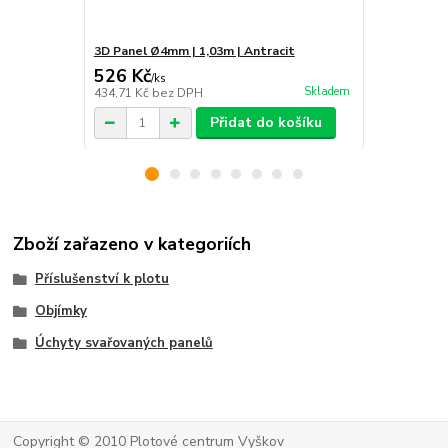
3D Panel Ø4mm | 1,03m | Antracit
3D Panel Ø4
526 Kč
576 Kč
/
ks
/
ks
Skladem
434,71 Kč
bez DPH
476,03 Kč
be
Přidat do košíku
Zboží zařazeno v kategoriích
Příslušenství k plotu
Objímky
Úchyty svařovaných panelů
Copyright © 2010 Plotové centrum Vyškov