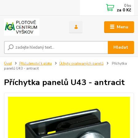
0
ks
za
0 Kč
Menu
Hledat
Úvod
Příslušenství k plotu
Úchyty svařovaných panelů
Příchytka
panelů U43 - antracit
Příchytka panelů U43 - antracit