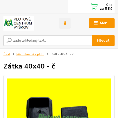
0
ks
za
0 Kč
Menu
Hledat
Úvod
Příslušenství k plotu
Zátka 40x40 - č
Zátka 40x40 - č