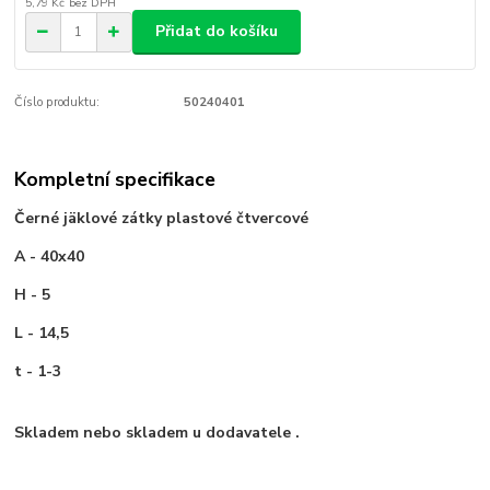
5,79 Kč
bez DPH
Přidat do košíku
Číslo produktu:
50240401
Kompletní specifikace
Černé jäklové zátky plastové čtvercové
A - 40x40
H - 5
L - 14,5
t - 1-3
Skladem nebo skladem u dodavatele
.