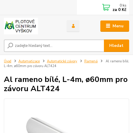
0
ks
za
0 Kč
Menu
Hledat
Úvod
Automatizace
Automatické závory
Ramená
Al rameno bílé,
L-4m, ø60mm pro závoru ALT424
Al rameno bílé, L-4m, ø60mm pro
závoru ALT424