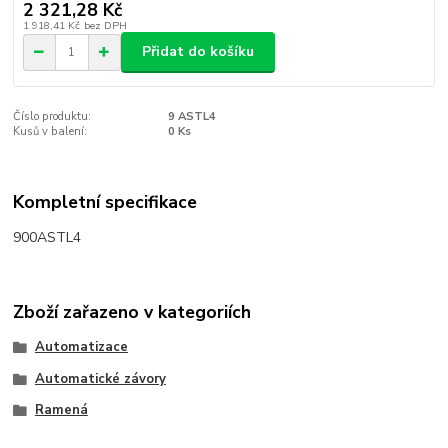
2 321,28 Kč
1 918,41 Kč
bez DPH
Přidat do košíku
Číslo produktu:
9 ASTL4
Kusů v balení:
0 Ks
Kompletní specifikace
900ASTL4
Zboží zařazeno v kategoriích
Automatizace
Automatické závory
Ramená