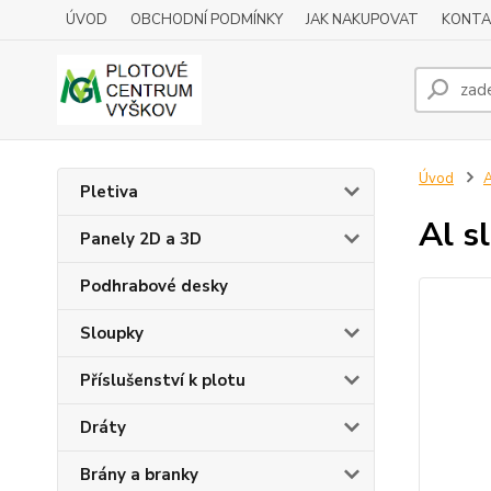
ÚVOD
OBCHODNÍ PODMÍNKY
JAK NAKUPOVAT
KONTA
Úvod
A
Pletiva
Al s
Panely 2D a 3D
Podhrabové desky
Sloupky
Příslušenství k plotu
Dráty
Brány a branky