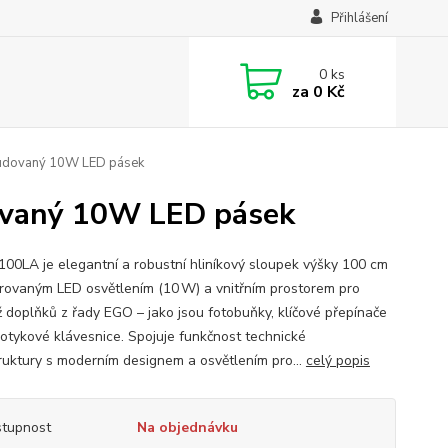
Přihlášení
0
ks
za
0 Kč
abudovaný 10W LED pásek
dovaný 10W LED pásek
00LA je elegantní a robustní hliníkový sloupek výšky 100 cm
grovaným LED osvětlením (10 W) a vnitřním prostorem pro
 doplňků z řady EGO – jako jsou fotobuňky, klíčové přepínače
otykové klávesnice. Spojuje funkčnost technické
truktury s moderním designem a osvětlením pro...
celý popis
tupnost
Na objednávku