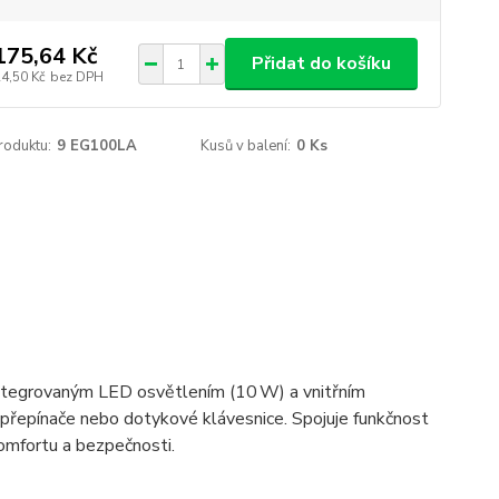
175,64 Kč
Přidat do košíku
24,50 Kč
bez DPH
roduktu:
9 EG100LA
Kusů v balení:
0 Ks
integrovaným LED osvětlením (10 W) a vnitřním
 přepínače nebo dotykové klávesnice. Spojuje funkčnost
omfortu a bezpečnosti.