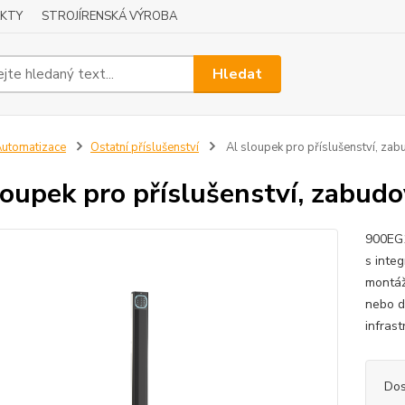
KTY
STROJÍRENSKÁ VÝROBA
Hledat
utomatizace
Ostatní příslušenství
Al sloupek pro příslušenství, z
loupek pro příslušenství, zabu
900EG1
s inte
montáž
nebo d
infras
Dos