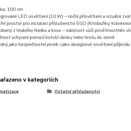
ka: 100 cm
egrované LED osvětlení (10 W) – noční přisvětlení a vizuální zvý
třní prostor pro instalaci příslušenství EGO (fotobuňky, klávesnic
obený z hrubého hliníku a kovu – odolnost vůči povětrnostním v
nost uchycení pomocí kotvící desky nebo hrotu do země
dný jako bezpečnostní prvek i jako designové osvětlení příjezd
zařazeno v kategoriích
matizace
Ostatní příslušenství