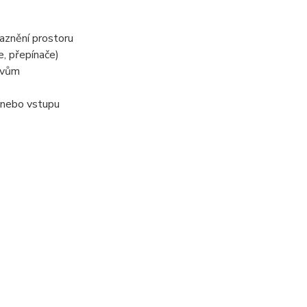
raznění prostoru
e, přepínače)
livům
u nebo vstupu