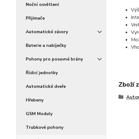
Noční osvětlení
Výš
Int
Přijímače
Vni
Vyr
Automatické závory
Mož
Baterie a nabíječky
Vho
Pohony pro posuvné brány
Řídicí jednotky
Zboží 
Automatické dveře
Auto
Hřebeny
GSM Moduly
Trubkové pohony