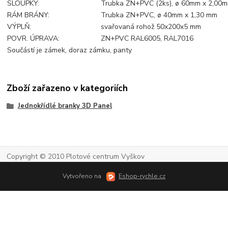
SLOUPKY:
Trubka ZN+PVC (2ks), ø 60mm x 2,00
RÁM BRÁNY:
Trubka ZN+PVC, ø 40mm x 1,30 mm
VÝPLŇ:
svařovaná rohož 50x200x5 mm
POVR. ÚPRAVA:
ZN+PVC RAL6005, RAL7016
Součástí je zámek, doraz zámku, panty
Zboží zařazeno v kategoriích
Jednokřídlé branky 3D Panel
Copyright © 2010 Plotové centrum Vyškov
Vytvořeno na
Eshop-rychle.cz