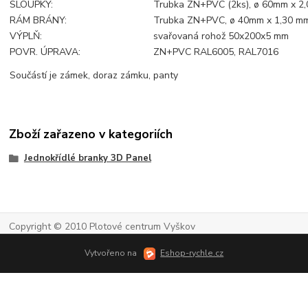
SLOUPKY:
Trubka ZN+PVC (2ks), ø 60mm x 2
RÁM BRÁNY:
Trubka ZN+PVC, ø 40mm x 1,30 m
VÝPLŇ:
svařovaná rohož 50x200x5 mm
POVR. ÚPRAVA:
ZN+PVC RAL6005, RAL7016
Součástí je zámek, doraz zámku, panty
Zboží zařazeno v kategoriích
Jednokřídlé branky 3D Panel
Copyright © 2010 Plotové centrum Vyškov
Vytvořeno na
Eshop-rychle.cz