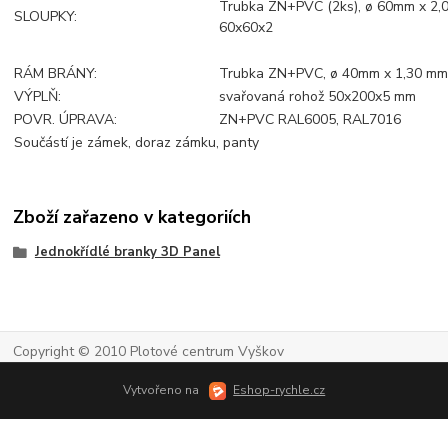
Trubka ZN+PVC (2ks), ø 60mm x 2
SLOUPKY:
60x60x2
RÁM BRÁNY:
Trubka ZN+PVC, ø 40mm x 1,30 m
VÝPLŇ:
svařovaná rohož 50x200x5 mm
POVR. ÚPRAVA:
ZN+PVC RAL6005, RAL7016
Součástí je zámek, doraz zámku, panty
Zboží zařazeno v kategoriích
Jednokřídlé branky 3D Panel
Copyright © 2010 Plotové centrum Vyškov
Vytvořeno na
Eshop-rychle.cz