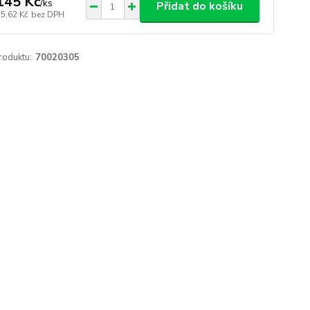
145 Kč
/
ks
Přidat do košíku
25,62 Kč
bez DPH
roduktu:
70020305