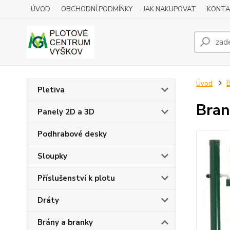
ÚVOD
OBCHODNÍ PODMÍNKY
JAK NAKUPOVAT
KONTA
Úvod
B
Pletiva
Bran
Panely 2D a 3D
Podhrabové desky
Sloupky
Příslušenství k plotu
Dráty
Brány a branky