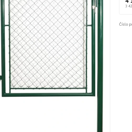
4 
3 4
Číslo p