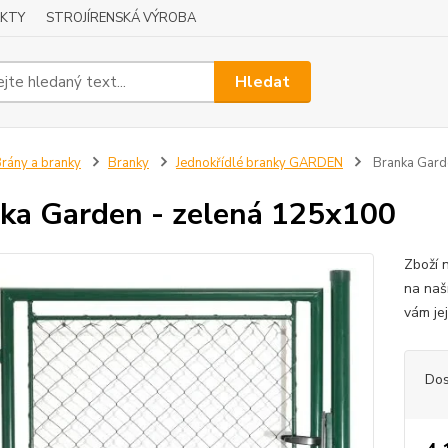
KTY
STROJÍRENSKÁ VÝROBA
Hledat
rány a branky
Branky
Jednokřídlé branky GARDEN
Branka Gard
ka Garden - zelená 125x100
Zboží 
na naš
vám je
Dos