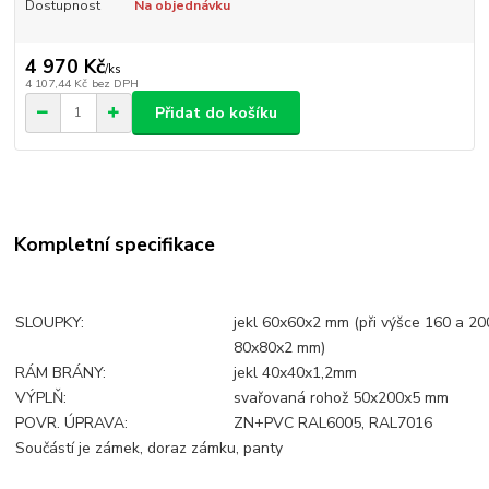
Dostupnost
Na objednávku
4 970 Kč
/
ks
4 107,44 Kč
bez DPH
Přidat do košíku
Kompletní specifikace
SLOUPKY:
jekl 60x60x2 mm (při výšce 160 a 2
80x80x2 mm)
RÁM BRÁNY:
jekl 40x40x1,2mm
VÝPLŇ:
svařovaná rohož 50x200x5 mm
POVR. ÚPRAVA:
ZN+PVC RAL6005, RAL7016
Součástí je zámek, doraz zámku, panty