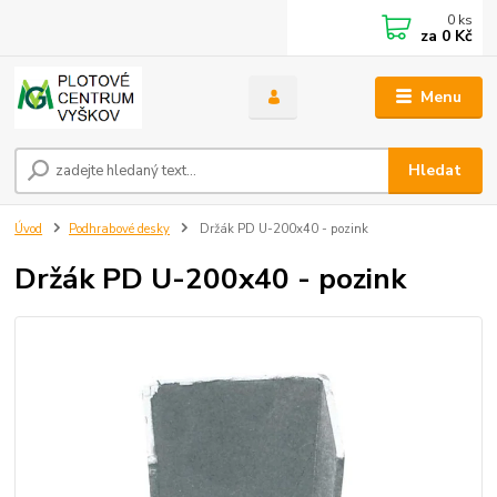
0
ks
za
0 Kč
Menu
Hledat
Úvod
Podhrabové desky
Držák PD U-200x40 - pozink
Držák PD U-200x40 - pozink