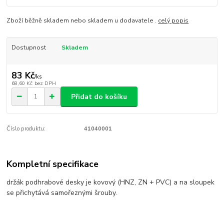
Zboží běžně skladem nebo skladem u dodavatele .
celý popis
Dostupnost
Skladem
83 Kč
/
ks
68,60 Kč
bez DPH
Přidat do košíku
Číslo produktu:
41040001
Kompletní specifikace
držák podhrabové desky je kovový (HNZ, ZN + PVC) a na sloupek
se přichytává samořeznými šrouby.