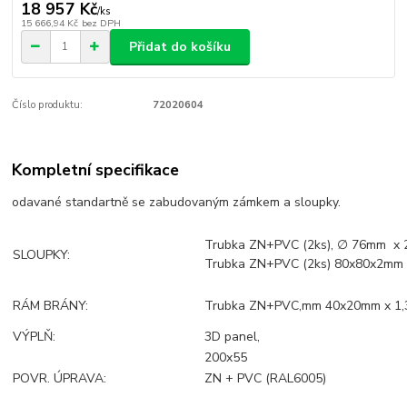
18 957 Kč
/
ks
15 666,94 Kč
bez DPH
Přidat do košíku
Číslo produktu:
72020604
Kompletní specifikace
odavané standartně se zabudovaným zámkem a sloupky.
Trubka ZN+PVC (2ks), ∅ 76mm x 
SLOUPKY:
Trubka ZN+PVC (2ks) 80x80x2mm
RÁM BRÁNY:
Trubka ZN+PVC,mm 40x20mm x 1
VÝPLŇ:
3D panel,
200x55
POVR. ÚPRAVA:
ZN + PVC (RAL6005)