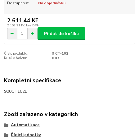
Dostupnost
Na objednávku
2 611,44 Kč
2 158,21 Kč
bez DPH
Přidat do košíku
Číslo produktu:
9 CT-102
Kusů v balení:
0 Ks
Kompletní specifikace
900CT102B
Zboží zařazeno v kategoriích
Automatizace
Řídicí jednotky