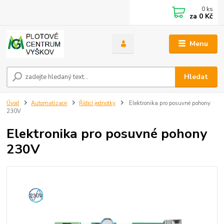
0
ks
za
0 Kč
Menu
Hledat
Úvod
Automatizace
Řídicí jednotky
Elektronika pro posuvné pohony
230V
Elektronika pro posuvné pohony
230V