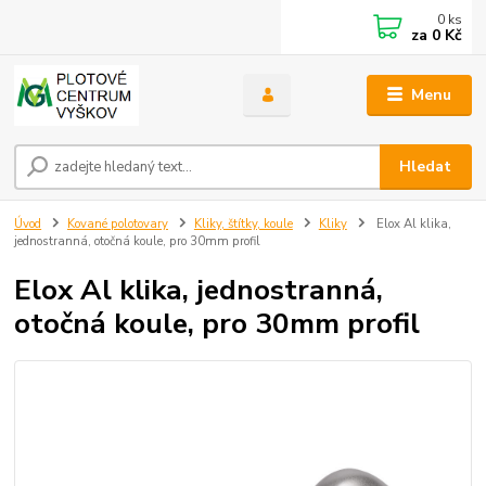
0
ks
za
0 Kč
Menu
Hledat
Úvod
Kované polotovary
Kliky, štítky, koule
Kliky
Elox Al klika,
jednostranná, otočná koule, pro 30mm profil
Elox Al klika, jednostranná,
otočná koule, pro 30mm profil