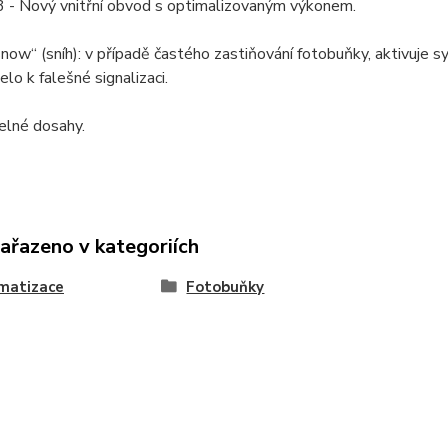
- Nový vnitřní obvod s optimalizovaným výkonem.
now“ (sníh): v případě častého zastiňování fotobuňky, aktivuje
lo k falešné signalizaci.
elné dosahy.
zařazeno v kategoriích
matizace
Fotobuňky