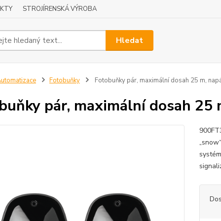
KTY
STROJÍRENSKÁ VÝROBA
Hledat
utomatizace
Fotobuňky
Fotobuňky pár, maximální dosah 25 m, napá
buňky pár, maximální dosah 25 m
900FT3
„snow“ 
systém
signali
Dos