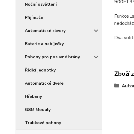
900FT33 
Noční osvětlení
Funkce „s
Přijímače
nedocháze
Automatické závory
Dva volit
Baterie a nabíječky
Pohony pro posuvné brány
Řídicí jednotky
Zboží 
Automatické dveře
Auto
Hřebeny
GSM Moduly
Trubkové pohony