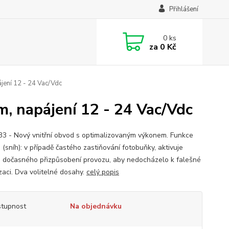
Přihlášení
0
ks
za
0 Kč
jení 12 - 24 Vac/Vdc
, napájení 12 - 24 Vac/Vdc
3 - Nový vnitřní obvod s optimalizovaným výkonem. Funkce
(sníh): v případě častého zastiňování fotobuňky, aktivuje
 dočasného přizpůsobení provozu, aby nedocházelo k falešné
zaci. Dva volitelné dosahy.
celý popis
tupnost
Na objednávku