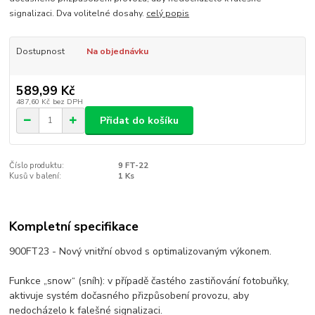
signalizaci. Dva volitelné dosahy.
celý popis
Dostupnost
Na objednávku
589,99 Kč
487,60 Kč
bez DPH
Přidat do košíku
Číslo produktu:
9 FT-22
Kusů v balení:
1 Ks
Kompletní specifikace
900FT23 - Nový vnitřní obvod s optimalizovaným výkonem.
Funkce „snow“ (sníh): v případě častého zastiňování fotobuňky,
aktivuje systém dočasného přizpůsobení provozu, aby
nedocházelo k falešné signalizaci.