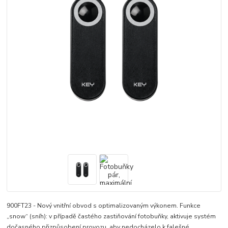
900FT23 - Nový vnitřní obvod s optimalizovaným výkonem. Funkce
„snow“ (sníh): v případě častého zastiňování fotobuňky, aktivuje systém
dočasného přizpůsobení provozu, aby nedocházelo k falešné