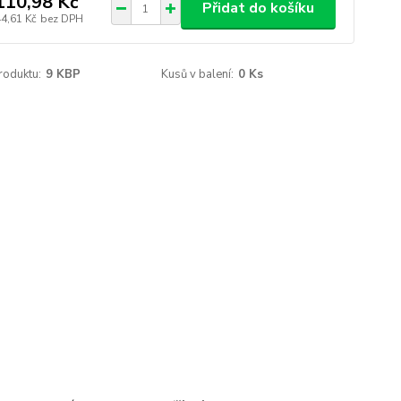
110,98 Kč
Přidat do košíku
44,61 Kč
bez DPH
roduktu:
9 KBP
Kusů v balení:
0 Ks