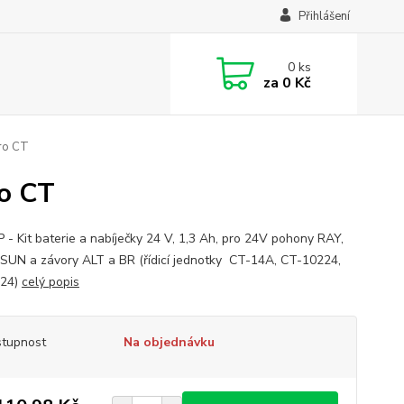
Přihlášení
0
ks
za
0 Kč
pro CT
ro CT
 - Kit baterie a nabíječky 24 V, 1,3 Ah, pro 24V pohony RAY,
SUN a závory ALT a BR (řídicí jednotky CT-14A, CT-10224,
224)
celý popis
tupnost
Na objednávku