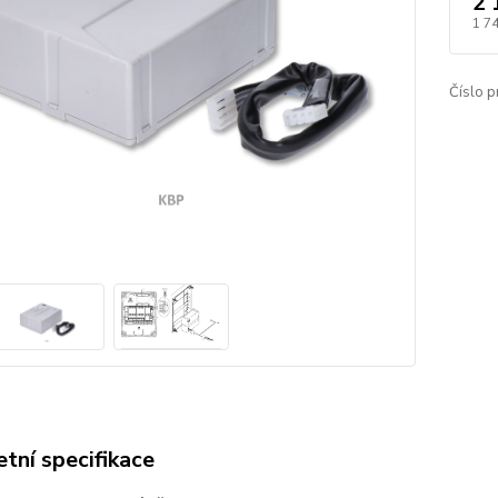
2 
1 7
Číslo p
tní specifikace