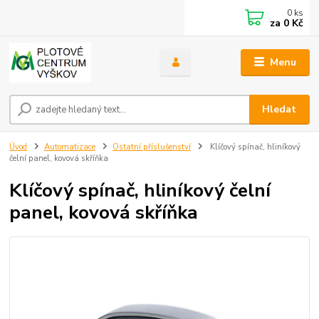
0
ks
za
0 Kč
Menu
Hledat
Úvod
Automatizace
Ostatní příslušenství
Klíčový spínač, hliníkový
čelní panel, kovová skříňka
Klíčový spínač, hliníkový čelní
panel, kovová skříňka