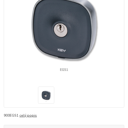
900EGS1
celý popis