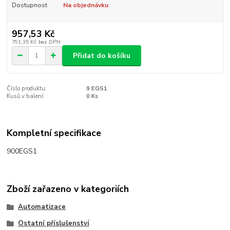
Dostupnost
Na objednávku
957,53 Kč
791,35 Kč
bez DPH
Přidat do košíku
Číslo produktu:
9 EGS1
Kusů v balení:
0 Ks
Kompletní specifikace
900EGS1
Zboží zařazeno v kategoriích
Automatizace
Ostatní příslušenství