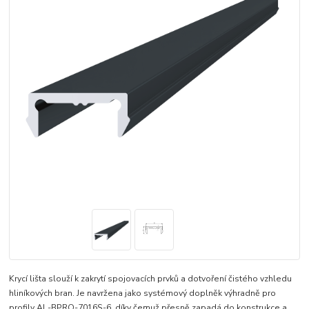
Krycí lišta slouží k zakrytí spojovacích prvků a dotvoření čistého vzhledu
hliníkových bran. Je navržena jako systémový doplněk výhradně pro
profily AL-BPRO-7016S-6, díky čemuž přesně zapadá do konstrukce a