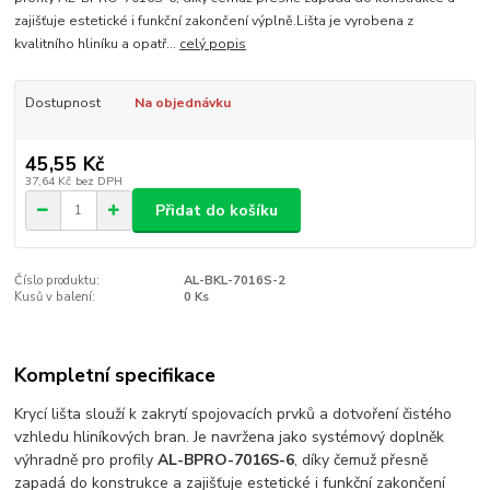
zajišťuje estetické i funkční zakončení výplně.Lišta je vyrobena z
kvalitního hliníku a opatř...
celý popis
Dostupnost
Na objednávku
45,55 Kč
37,64 Kč
bez DPH
Přidat do košíku
Číslo produktu:
AL-BKL-7016S-2
Kusů v balení:
0 Ks
Kompletní specifikace
Krycí lišta slouží k zakrytí spojovacích prvků a dotvoření čistého
vzhledu hliníkových bran. Je navržena jako systémový doplněk
výhradně pro profily
AL-BPRO-7016S-6
, díky čemuž přesně
zapadá do konstrukce a zajišťuje estetické i funkční zakončení