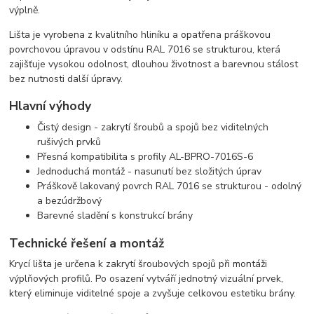
výplně.
Lišta je vyrobena z kvalitního hliníku a opatřena práškovou
povrchovou úpravou v odstínu RAL 7016 se strukturou, která
zajišťuje vysokou odolnost, dlouhou životnost a barevnou stálost
bez nutnosti další úpravy.
Hlavní výhody
Čistý design - zakrytí šroubů a spojů bez viditelných
rušivých prvků
Přesná kompatibilita s profily AL-BPRO-7016S-6
Jednoduchá montáž - nasunutí bez složitých úprav
Práškově lakovaný povrch RAL 7016 se strukturou - odolný
a bezúdržbový
Barevné sladění s konstrukcí brány
Technické řešení a montáž
Krycí lišta je určena k zakrytí šroubových spojů při montáži
výplňových profilů. Po osazení vytváří jednotný vizuální prvek,
který eliminuje viditelné spoje a zvyšuje celkovou estetiku brány.