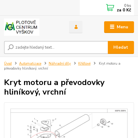
0
ks
za
0 Kč
Menu
Hledat
Úvod
Automatizace
Náhradní díly
Křídlové
Kryt motoru a
převodovky hliníkový, vrchní
Kryt motoru a převodovky
hliníkový, vrchní