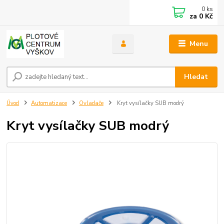
0
ks
za
0 Kč
Menu
Hledat
Úvod
Automatizace
Ovladače
Kryt vysílačky SUB modrý
Kryt vysílačky SUB modrý